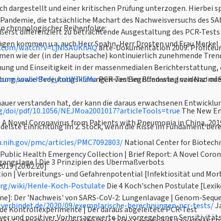
ch dargestellt und einer kritischen Prüfung unterzogen. Hierbei sp
r Pandemie, die tatsächliche Machart des Nachweisversuchs des SA
in chronologischer Reihenfolge:
ßerst differenziert zu betrachtende Ausgestaltung des PCR-Tests
ägen kommen u.a. auch Herr Spahn, Herr Drosten und Frau Merkel 
e.com/watch?v=LjNiSAUKnAQ
arte-Dokumentation 2009: Profiteur
men wie der (in der Hauptsache) kontinuierlich zunehmende Tren
ung und Einseitigkeit in der massenmedialen Berichterstattung, d
tung sowie Bedeutungsklärungen von Begriffen wie ‚Inzidenz‘ od
e.com/watch?v=j_knLWTI6Mo
PCR-Test im Bundestag von Naomi Se
auer verstanden hat, der kann die daraus erwachsenen Entwicklun
g/doi/pdf/10.1056/NEJMoa2001017?articleTools=true
The New England Journal of Medicine
edelste Einrichtung im 2. Stock, wenn die Risse im Fundament berei
m.nih.gov/pmc/articles/PMC7092803/
National Center for Biotechnology Information
ublic Health Emergency Collection | Brief Report: A Novel Coron
gangslage | Die 3 Prinzipien des Übermaßverbots
Pneumonia in China, 2019 [20.02.20]
on | Verbreitungs- und Gefahrenpotential [Infektiosität und Morta
.org/wiki/Henle-Koch-Postulate
Die 4 Koch'schen Postul
ene]: Der 'Nachweis' von SARS-CoV-2: Lungenlavage | Genom-Seque
tverbindet.de/2020/09/exemplarische-berechnungen-pcr-tests/
Jan Veil: Exemplarische
nde Kontrollexperimente | Der daraus abgeleitete PCR-Test
r und positiver Vorhersagewerte bei vorgegebenen Sensitivitäts-