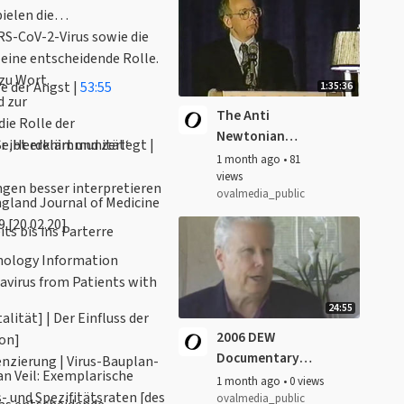
ielen die
RS-CoV-2-Virus sowie die
 eine entscheidende Rolle.
zu Wort.
e der Angst |
53:55
1:35:36
d zur
The Anti
ie Rolle der
Newtonian
er ‚Herdenimmunität‘
ibt erklärt und zerlegt |
Roots of the
1 month ago
•
81
American
views
gen besser interpretieren
ovalmedia_public
Revolution
[NEJM] | Brief Report: A Novel Coronavirus from Patients with Pneumonia in China, 2019 [20.02.20]
ts bis ins Parterre
avirus from Patients with
24:55
lität] | Der Einfluss der
2006 DEW
ate [Lexikon]
Documentary：
nzierung | Virus-Bauplan-
Star Wars in Iraq
1 month ago
•
0 views
 und Spezifitätsraten [des
by Maurizio
ovalmedia_public