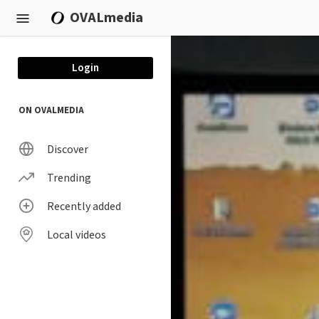
Skip to main content
OVALmedia
Login
ON OVALMEDIA
Discover
Trending
Recently added
Local videos