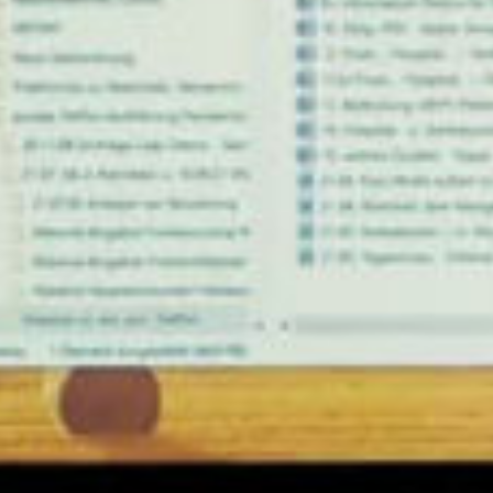
ay
deo