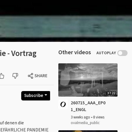
e - Vortrag
Other videos
AUTOPLAY
SHARE
37:22
Subscribe
260715_AAA_EP0
1_ENGL
3 weeks ago
•
8 views
f denen die
ovalmedia_public
EM GEFÄHRLICHE PANDEMIE