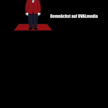
Loaded
:
100.00%